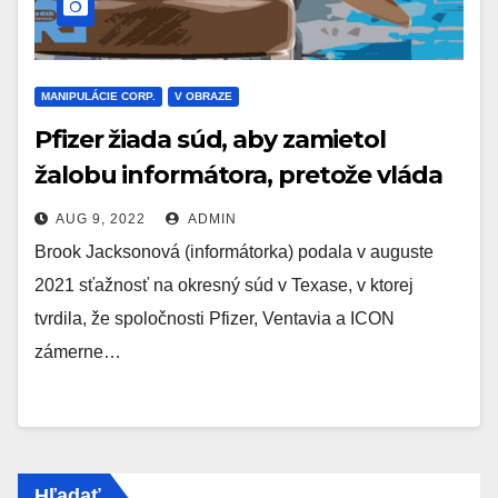
MANIPULÁCIE CORP.
V OBRAZE
Pfizer žiada súd, aby zamietol
žalobu informátora, pretože vláda
vedela o podvode
AUG 9, 2022
ADMIN
Brook Jacksonová (informátorka) podala v auguste
2021 sťažnosť na okresný súd v Texase, v ktorej
tvrdila, že spoločnosti Pfizer, Ventavia a ICON
zámerne…
Hľadať