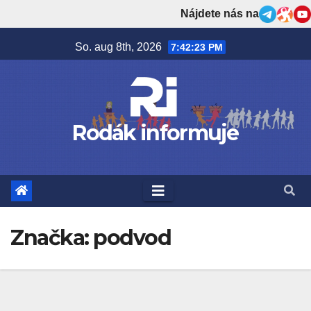
Prejsť
Nájdete nás na
na
So. aug 8th, 2026
7:42:24 PM
obsah
Rodák informuje
Značka:
podvod