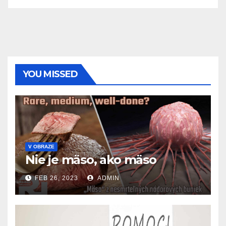
YOU MISSED
V OBRAZE
Nie je mäso, ako mäso
FEB 26, 2023
ADMIN