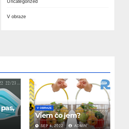
Uncategorized
V obraze
 pas,
V OBRAZE
Viem čo jem?
SEP 4, 2022
ADMIN