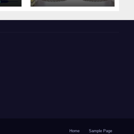
lna
luva
Home
Sample Page